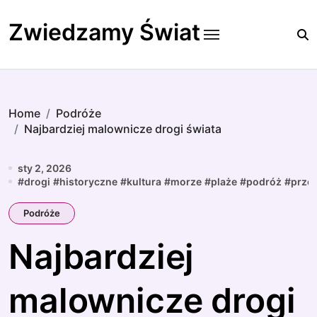
Skip
to
Zwiedzamy Świat
content
Home
Podróże
Najbardziej malownicze drogi świata
sty 2, 2026
#
drogi
#
historyczne
#
kultura
#
morze
#
plaże
#
podróż
#
prze
Podróże
Najbardziej
malownicze drogi