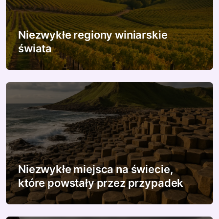
w
p
Niezwykłe regiony winiarskie
świata
i
s
u
Niezwykłe miejsca na świecie,
które powstały przez przypadek