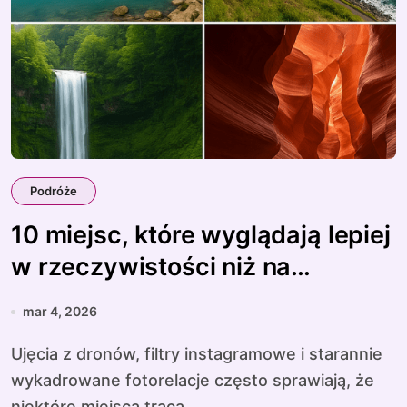
Podróże
10 miejsc, które wyglądają lepiej
w rzeczywistości niż na
zdjęciach
mar 4, 2026
Ujęcia z dronów, filtry instagramowe i starannie
wykadrowane fotorelacje często sprawiają, że
niektóre miejsca tracą...