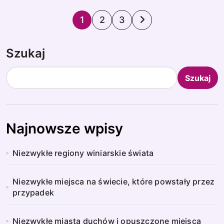
S
1
2
3
t
Szukaj
r
o
Szukaj
n
i
Najnowsze wpisy
c
Niezwykłe regiony winiarskie świata
o
w
Niezwykłe miejsca na świecie, które powstały przez
przypadek
a
Niezwykłe miasta duchów i opuszczone miejsca