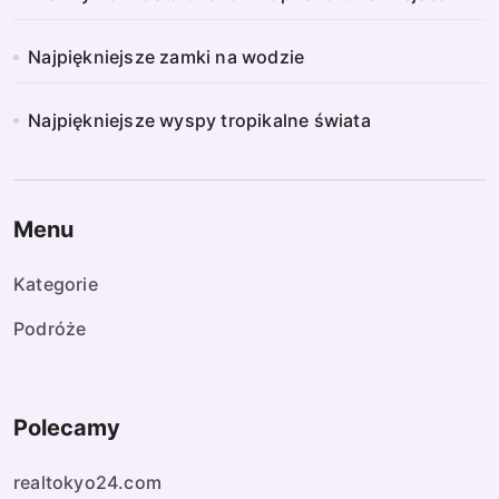
n
i
Najpiękniejsze zamki na wodzie
e
Najpiękniejsze wyspy tropikalne świata
w
p
i
Menu
s
Kategorie
ó
Podróże
w
Polecamy
realtokyo24.com