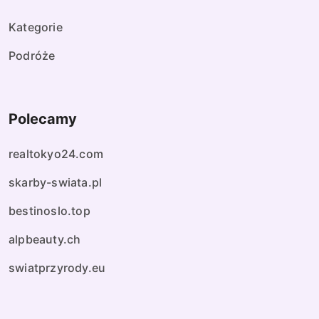
s
Kategorie
ó
Podróże
w
Polecamy
realtokyo24.com
skarby-swiata.pl
bestinoslo.top
alpbeauty.ch
swiatprzyrody.eu