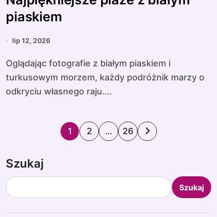
piaskiem
lip 12, 2026
Oglądając fotografie z białym piaskiem i
turkusowym morzem, każdy podróżnik marzy o
odkryciu własnego raju....
S
1
2
…
26
t
Szukaj
r
o
Szukaj
n