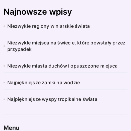
i
Najnowsze wpisy
c
Niezwykłe regiony winiarskie świata
o
w
Niezwykłe miejsca na świecie, które powstały przez
przypadek
a
n
Niezwykłe miasta duchów i opuszczone miejsca
i
Najpiękniejsze zamki na wodzie
e
Najpiękniejsze wyspy tropikalne świata
w
p
i
Menu