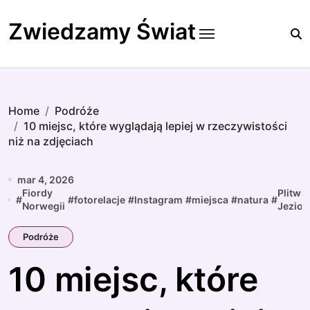
Skip
to
Zwiedzamy Świat
content
Home
Podróże
10 miejsc, które wyglądają lepiej w rzeczywistości
niż na zdjęciach
mar 4, 2026
Fiordy
Plitwic
#
#
fotorelacje
#
Instagram
#
miejsca
#
natura
#
Norwegii
Jezior
Podróże
10 miejsc, które