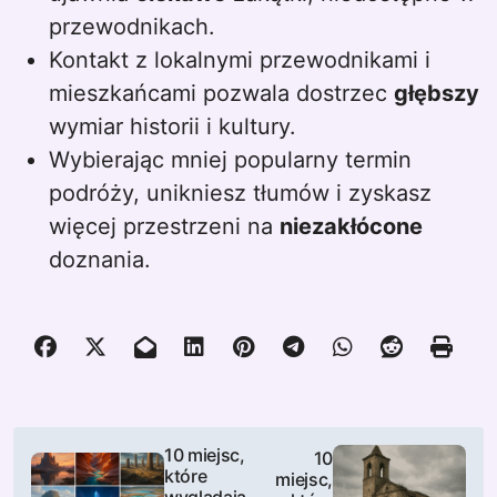
przewodnikach.
Kontakt z lokalnymi przewodnikami i
mieszkańcami pozwala dostrzec
głębszy
wymiar historii i kultury.
Wybierając mniej popularny termin
podróży, unikniesz tłumów i zyskasz
więcej przestrzeni na
niezakłócone
doznania.
N
10 miejsc,
10
które
miejsc,
a