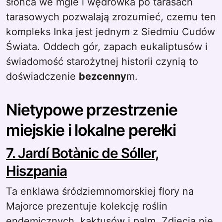
słońca we mgle i wędrówka po tarasach
tarasowych pozwalają zrozumieć, czemu ten
kompleks Inka jest jednym z Siedmiu Cudów
Świata. Oddech gór, zapach eukaliptusów i
świadomość starożytnej historii czynią to
doświadczenie
bezcenny
m.
Nietypowe przestrzenie
miejskie i lokalne perełki
7. Jardí Botànic de Sóller,
Hiszpania
Ta enklawa śródziemnomorskiej flory na
Majorce prezentuje kolekcję roślin
endemicznych, kaktusów i palm. Zdjęcia nie