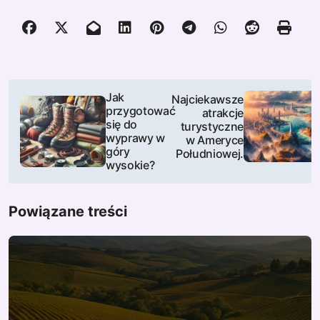
N
Jak
Najciekawsze
przygotować
atrakcje
a
się do
turystyczne
wyprawy w
w Ameryce
w
góry
Południowej.
wysokie?
i
g
Powiązane treści
a
c
j