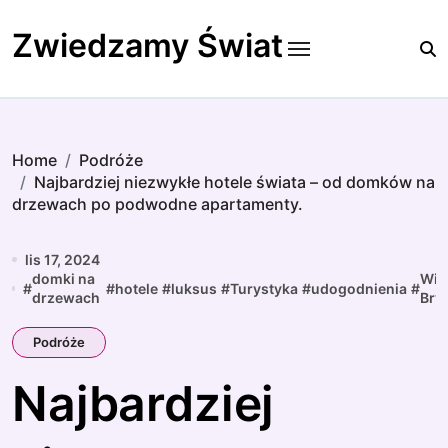
Skip
to
Zwiedzamy Świat
content
Home
Podróże
Najbardziej niezwykłe hotele świata – od domków na
drzewach po podwodne apartamenty.
lis 17, 2024
domki na
Wie
#
#
hotele
#
luksus
#
Turystyka
#
udogodnienia
#
drzewach
Bryt
Podróże
Najbardziej