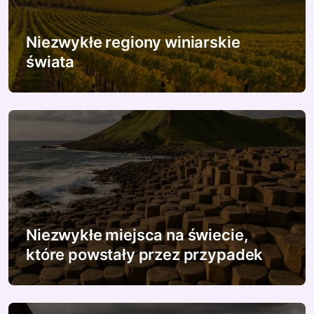
a
w
Niezwykłe regiony winiarskie
p
świata
i
s
u
Niezwykłe miejsca na świecie,
które powstały przez przypadek