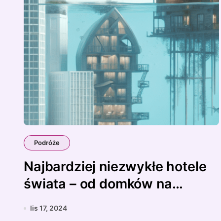
Podróże
Najbardziej niezwykłe hotele
świata – od domków na
drzewach po podwodne
lis 17, 2024
apartamenty.