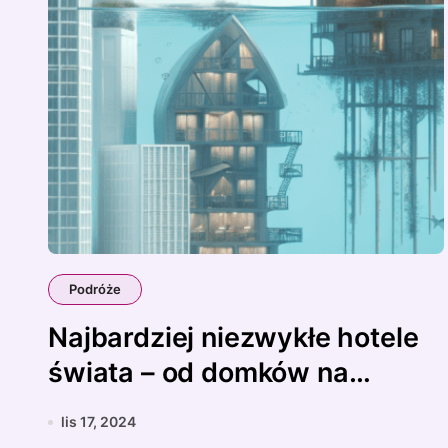
Podróże
Najbardziej niezwykłe hotele
świata – od domków na
drzewach po podwodne
lis 17, 2024
apartamenty.