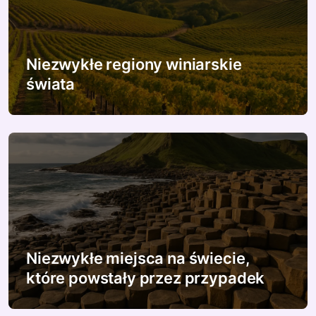
a
w
p
Niezwykłe regiony winiarskie
świata
i
s
u
Niezwykłe miejsca na świecie,
które powstały przez przypadek