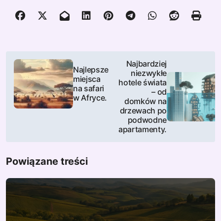
N
Najbardziej
Najlepsze
niezwykłe
a
miejsca
hotele świata
na safari
– od
w
w Afryce.
domków na
drzewach po
i
podwodne
apartamenty.
g
a
Powiązane treści
c
j