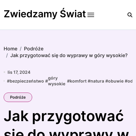
Skip
to
Zwiedzamy Świat
content
Home
Podróże
Jak przygotować się do wyprawy w góry wysokie?
lis 17, 2024
góry
#
bezpieczeństwo
#
#
komfort
#
natura
#
obuwie
#
odz
wysokie
Podróże
Jak przygotować
się do wyprawy w