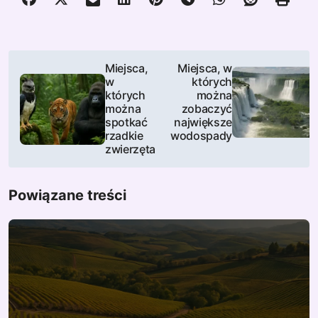
N
Miejsca,
Miejsca, w
w
których
a
których
można
można
zobaczyć
w
spotkać
największe
rzadkie
wodospady
i
zwierzęta
g
Powiązane treści
a
c
j
a