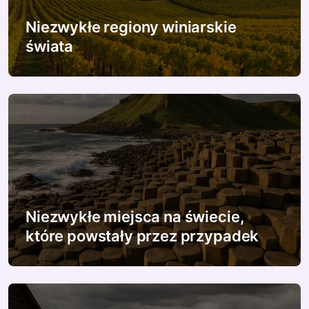
w
Niezwykłe regiony winiarskie
p
świata
i
s
u
Niezwykłe miejsca na świecie,
które powstały przez przypadek