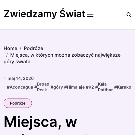
Skip
to
Zwiedzamy Świat
content
Home
Podróże
Miejsca, w których można zobaczyć największe
góry świata
maj 14, 2026
Broad
Kala
#
Aconcagua
#
#
góry
#
Himalaje
#
K2
#
#
Karakor
Peak
Patthar
Podróże
Miejsca, w