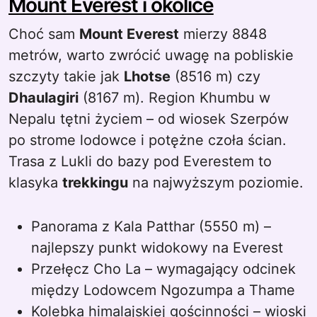
Mount Everest i okolice
Choć sam
Mount Everest
mierzy 8848
metrów, warto zwrócić uwagę na pobliskie
szczyty takie jak
Lhotse
(8516 m) czy
Dhaulagiri
(8167 m). Region Khumbu w
Nepalu tętni życiem – od wiosek Szerpów
po strome lodowce i potężne czoła ścian.
Trasa z Lukli do bazy pod Everestem to
klasyka
trekkingu
na najwyższym poziomie.
Panorama z Kala Patthar (5550 m) –
najlepszy punkt widokowy na Everest
Przełęcz Cho La – wymagający odcinek
między Lodowcem Ngozumpa a Thame
Kolebka himalajskiej gościnności – wioski