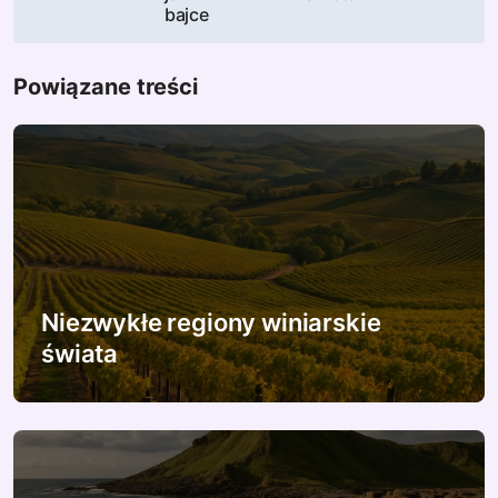
bajce
g
a
Powiązane treści
c
j
a
w
p
Niezwykłe regiony winiarskie
świata
i
s
u