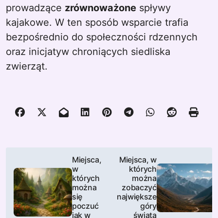
prowadzące
zrównoważone
spływy
kajakowe. W ten sposób wsparcie trafia
bezpośrednio do społeczności rdzennych
oraz inicjatyw chroniących siedliska
zwierząt.
N
Miejsca,
Miejsca, w
w
których
a
których
można
można
zobaczyć
w
się
największe
poczuć
góry
i
jak w
świata