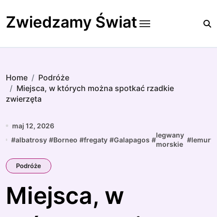
Skip
to
Zwiedzamy Świat
content
Home
Podróże
Miejsca, w których można spotkać rzadkie
zwierzęta
maj 12, 2026
legwany
#
albatrosy
#
Borneo
#
fregaty
#
Galapagos
#
#
lemury
morskie
Podróże
Miejsca, w