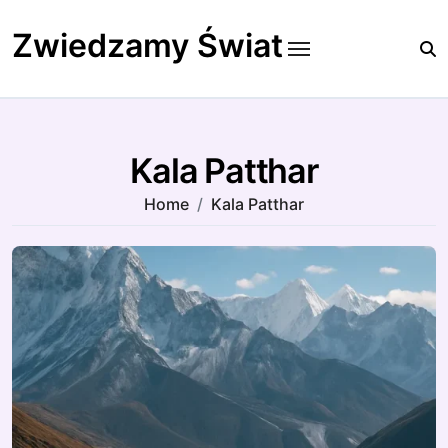
Skip
to
Zwiedzamy Świat
content
Kala Patthar
Home
Kala Patthar