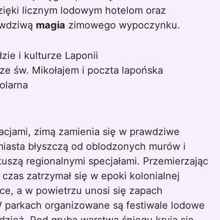
zięki licznym lodowym hotelom oraz
awdziwą
magia
zimowego wypoczynku.
ie i kulturze Laponii
ze św. Mikołajem i poczta lapońska
olarna
acjami, zimą zamienia się w prawdziwe
miasta błyszczą od oblodzonych murów i
 kuszą regionalnymi specjałami. Przemierzając
 czas zatrzymał się w epoki kolonialnej
ace, a w powietrzu unosi się zapach
W parkach organizowane są festiwale lodowe