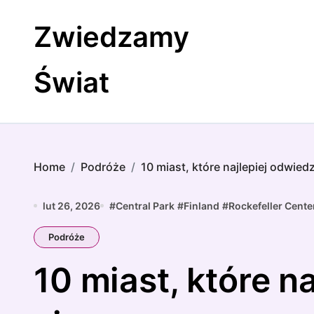
Skip
to
Zwiedzamy
content
Świat
Home
Podróże
10 miast, które najlepiej odwied
lut 26, 2026
#
Central Park
#
Finland
#
Rockefeller Cente
Podróże
10 miast, które n