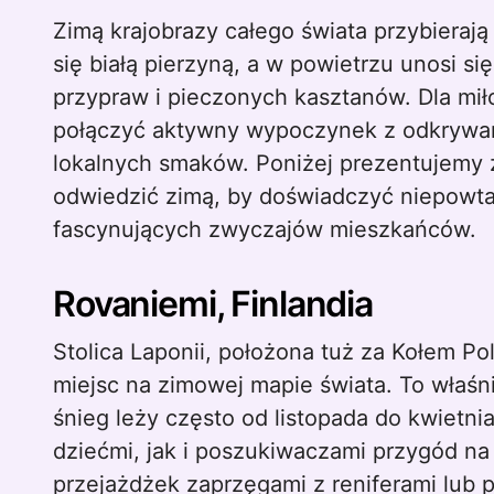
Zimą krajobrazy całego świata przybierają zupełnie nowy charakter – miasta okrywają
się białą pierzyną, a w powietrzu unosi s
przypraw i pieczonych kasztanów. Dla mi
połączyć aktywny wypoczynek z odkrywani
lokalnych smaków. Poniżej prezentujemy z
odwiedzić zimą, by doświadczyć niepowta
fascynujących zwyczajów mieszkańców.
Rovaniemi, Finlandia
Stolica Laponii, położona tuż za Kołem Po
miejsc na zimowej mapie świata. To właśni
śnieg leży często od listopada do kwietn
dziećmi, jak i poszukiwaczami przygód na
przejażdżek zaprzęgami z reniferami lub