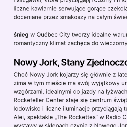
i ślizgawki, które przyciągają rodziny i m
liczne kawiarnie serwujące gorące czekol
doceniane przez smakoszy na całym świec
śnieg
w Québec City tworzy idealne waru
romantyczny klimat zachęca do wieczorn
Nowy Jork, Stany Zjednocz
Choć Nowy Jork kojarzy się głównie z la
zima w tym mieście ma swój wyjątkowy uro
wzgórzami, idealnymi do jazdy na łyżwach
Rockefeller Center staje się centrum świą
lodowisko i liczne iluminacje przyciągają 
Alei, spektakle „The Rockettes” w Radio 
wystawy w sklepach czynią z Nowego Jorku