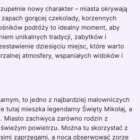
ię zapach gorącej czekolady, korzennych
łośników podróży to idealny moment, aby
em unikalnych tradycji, zabytków i
estawienie dziesięciu miejsc, które warto
rzalnej atmosfery, wspaniałych widoków i
larnym, to jedno z najbardziej malowniczych
e tutaj mieszka legendarny Święty Mikołaj, a
ia. Miasto zachwyca zarówno rodzin z
 świeżym powietrzu. Można tu skorzystać z
 psimi zaprzęgami, a nocą obserwować zorze