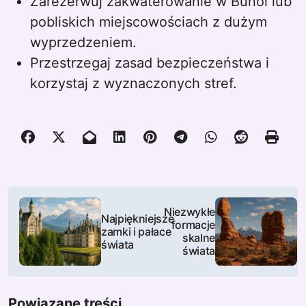
Zarezerwuj zakwaterowanie w Buñol lub
pobliskich miejscowościach z dużym
wyprzedzeniem.
Przestrzegaj zasad bezpieczeństwa i
korzystaj z wyznaczonych stref.
N
Niezwykłe
Najpiękniejsze
a
formacje
zamki i pałace
skalne
świata
w
świata
i
Powiązane treści