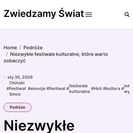
Skip
to
Zwiedzamy Świat
content
Home
Podróże
Niezwykłe festiwale kulturalne, które warto
zobaczyć
sty 30, 2026
Chiński
festiwale
loka
#
Festiwal
#
emocje
#
festiwal
#
#
Holi
#
kultura
#
kulturalne
wyd
Smoc
Podróże
Niezwykłe