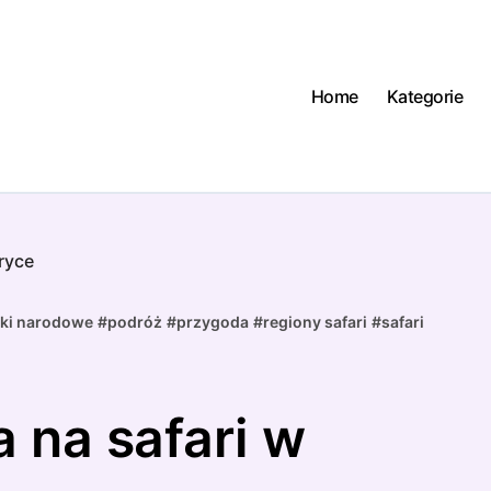
Home
Kategorie
fryce
rki narodowe
#
podróż
#
przygoda
#
regiony safari
#
safari
 na safari w