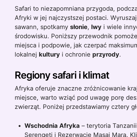
Safari to niezapomniana przygoda, podc
Afryki w jej najczystszej postaci. Wyrusz
sawann, spotkamy
słonie
,
lwy
i wiele inn
środowisku. Poniższy przewodnik pomoże
miejsca i podpowie, jak czerpać maksim
lokalnej
kultury
i ochronie
przyrody
.
Regiony safari i klimat
Afryka oferuje znaczne zróżnicowanie kra
miejsce, warto wziąć pod uwagę porę des
zwierząt. Poniżej przedstawiamy cztery gł
Wschodnia Afryka
– terytoria Tanzanii
Serengeti i Rezerwacie Masai Mara. Kl