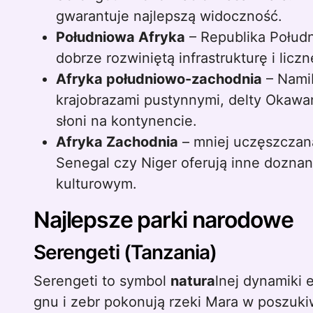
gwarantuje najlepszą widoczność.
Południowa Afryka
– Republika Połudn
dobrze rozwiniętą infrastrukturę i licz
Afryka południowo-zachodnia
– Namib
krajobrazami pustynnymi, delty Okawa
słoni na kontynencie.
Afryka Zachodnia
– mniej uczęszczan
Senegal czy Niger oferują inne doznan
kulturowym.
Najlepsze parki narodowe
Serengeti (Tanzania)
Serengeti to symbol
natura
lnej dynamiki 
gnu i zebr pokonują rzeki Mara w poszuk