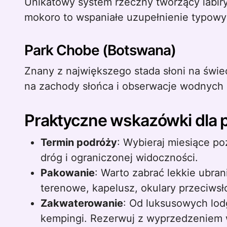
Unikatowy system rzeczny tworzący labiryn
mokoro to wspaniałe uzupełnienie typow
Park Chobe (Botswana)
Znany z największego stada słoni na świe
na zachody słońca i obserwacje wodnych
Praktyczne wskazówki dla 
Termin podróży
: Wybieraj miesiące po
dróg i ograniczonej widoczności.
Pakowanie
: Warto zabrać lekkie ubra
terenowe, kapelusz, okulary przeciwsł
Zakwaterowanie
: Od luksusowych lo
kempingi. Rezerwuj z wyprzedzeniem 