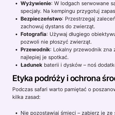
Wyżywienie
: W lodgach serwowane są
specjały. Na kempingu przygotuj zapa
Bezpieczeństwo
: Przestrzegaj zalec
zachowuj dystans do zwierząt.
Fotografia
: Używaj długiego obiektywu 
pozwoli nie płoszyć zwierząt.
Przewodnik
: Lokalny przewodnik zna 
najlepiej je spotkać.
Ładunek
baterii i dysków – noś dodatk
Etyka podróży i ochrona śr
Podczas safari warto pamiętać o poszanow
kilka zasad:
Nie pozostawiaj śmieci – zabierz je z