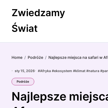
Skip
to
Zwiedzamy
content
Świat
Home
Podróże
Najlepsze miejsca na safari w A
sty 15, 2026
#
Afryka
#
ekosystem
#
klimat
#
natura
#
pa
Podróże
Najlepsze miejsca