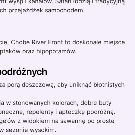
t wysp i kanałów. Safari łodzią i tradycyjną
ych przejażdżek samochodem.
cie, Chobe River Front to doskonałe miejsce
 ptaków oraz hipopotamów.
podróżnych
za porą deszczową, aby uniknąć błotnistych
nia w stonowanych kolorach, dobre buty
oneczne, repelenty i apteczkę podróżną.
dge’ów z widokiem na sawannę po proste
w sezonie wysokim.