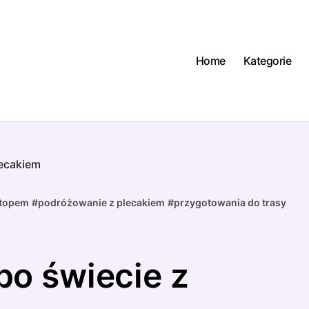
Home
Kategorie
lecakiem
stopem
#
podróżowanie z plecakiem
#
przygotowania do trasy
o świecie z