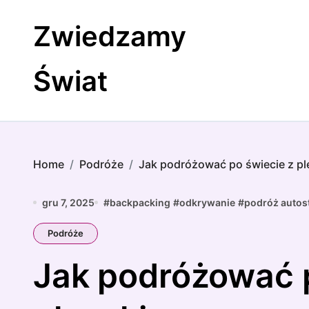
Skip
to
Zwiedzamy
content
Świat
Home
Podróże
Jak podróżować po świecie z p
gru 7, 2025
#
backpacking
#
odkrywanie
#
podróż auto
Podróże
Jak podróżować p