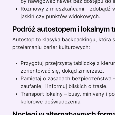
by nawigować nawet bez dostępu do I
Rozmowy z mieszkańcami – zdobądź w
jaskiń czy punktów widokowych.
Podróż autostopem i lokalnym 
Autostop to klasyka backpackingu, która 
przełamaniu barier kulturowych:
Przygotuj przejrzystą tabliczkę z kie
zorientować się, dokąd zmierzasz.
Pamiętaj o zasadach bezpieczeństwa –
zaufanie, i informuj bliskich o trasie.
Transport lokalny – busy, minivany i po
kolorowe doświadczenia.
Noclegi w alternatywnych form