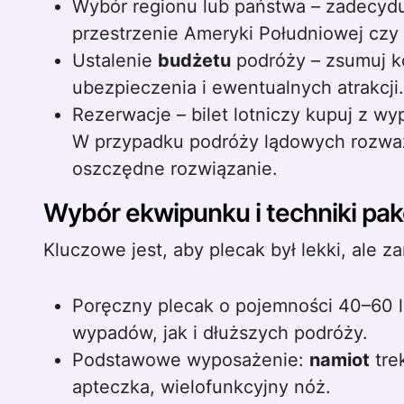
Wybór regionu lub państwa – zadecyduj,
przestrzenie Ameryki Południowej czy
Ustalenie
budżetu
podróży – zsumuj ko
ubezpieczenia i ewentualnych atrakcji.
Rezerwacje – bilet lotniczy kupuj z w
W przypadku podróży lądowych rozważ 
oszczędne rozwiązanie.
Wybór ekwipunku i techniki pa
Kluczowe jest, aby plecak był lekki, ale 
Poręczny plecak o pojemności 40–60 l
wypadów, jak i dłuższych podróży.
Podstawowe wyposażenie:
namiot
tre
apteczka, wielofunkcyjny nóż.