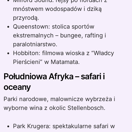
Milford Sound: rejsy po fiordach z
mnóstwem wodospadów i dziką
przyrodą.
Queenstown: stolica sportów
ekstremalnych – bungee, rafting i
paralotniarstwo.
Hobbiton: filmowa wioska z “Władcy
Pierścieni” w Matamata.
Południowa Afryka – safari i
oceany
Parki narodowe, malownicze wybrzeża i
wyborne wina z okolic Stellenbosch.
Park Krugera: spektakularne safari w