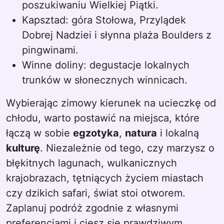
poszukiwaniu Wielkiej Piątki.
Kapsztad: góra Stołowa, Przylądek
Dobrej Nadziei i słynna plaża Boulders z
pingwinami.
Winne doliny: degustacje lokalnych
trunków w słonecznych winnicach.
Wybierając zimowy kierunek na ucieczkę od
chłodu, warto postawić na miejsca, które
łączą w sobie
egzotyka
,
natura
i lokalną
kulturę
. Niezależnie od tego, czy marzysz o
błękitnych lagunach, wulkanicznych
krajobrazach, tętniących życiem miastach
czy dzikich safari, świat stoi otworem.
Zaplanuj podróż zgodnie z własnymi
preferencjami i ciesz się prawdziwym