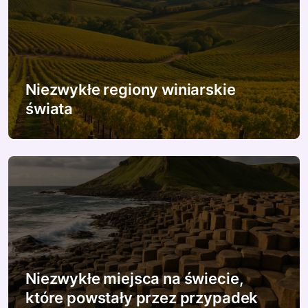
c
j
a
w
Niezwykłe regiony winiarskie
świata
p
i
s
u
Niezwykłe miejsca na świecie,
które powstały przez przypadek