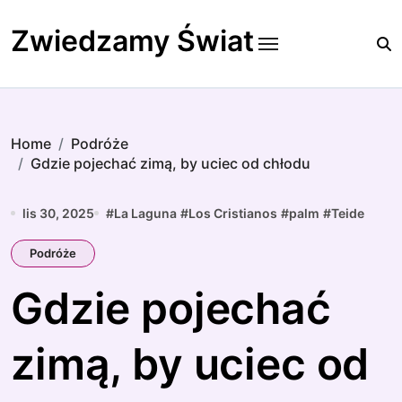
Skip
to
Zwiedzamy Świat
content
Home
Podróże
Gdzie pojechać zimą, by uciec od chłodu
lis 30, 2025
#
La Laguna
#
Los Cristianos
#
palm
#
Teide
Podróże
Gdzie pojechać
zimą, by uciec od