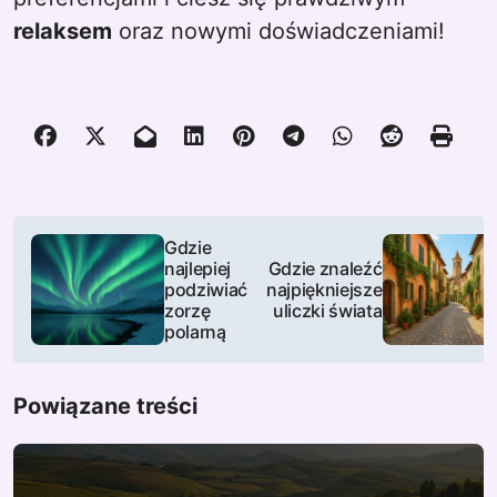
relaksem
oraz nowymi doświadczeniami!
N
Gdzie
najlepiej
Gdzie znaleźć
a
podziwiać
najpiękniejsze
zorzę
uliczki świata
w
polarną
i
Powiązane treści
g
a