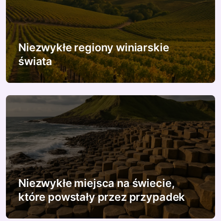
j
a
w
Niezwykłe regiony winiarskie
p
świata
i
s
u
Niezwykłe miejsca na świecie,
które powstały przez przypadek