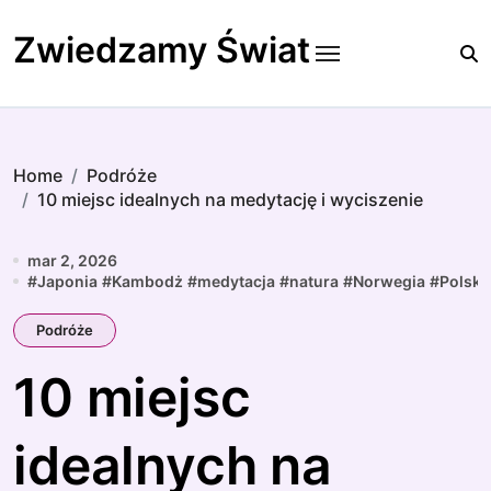
Skip
to
Zwiedzamy Świat
content
Home
Podróże
10 miejsc idealnych na medytację i wyciszenie
mar 2, 2026
#
Japonia
#
Kambodż
#
medytacja
#
natura
#
Norwegia
#
Polska
Podróże
10 miejsc
idealnych na