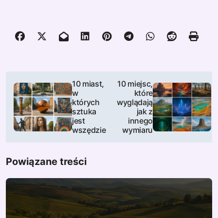
N
10 miast,
10 miejsc,
w
które
a
których
wyglądają
sztuka
jak z
w
jest
innego
wszędzie
wymiaru
i
g
Powiązane treści
a
c