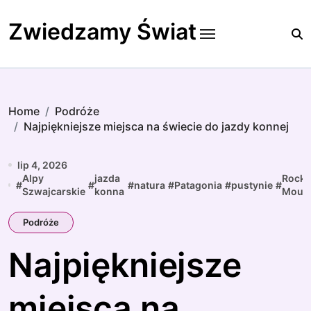
Skip
to
Zwiedzamy Świat
content
Home
Podróże
Najpiękniejsze miejsca na świecie do jazdy konnej
lip 4, 2026
Alpy
jazda
Rock
#
#
#
natura
#
Patagonia
#
pustynie
#
Szwajcarskie
konna
Mount
Podróże
Najpiękniejsze
miejsca na