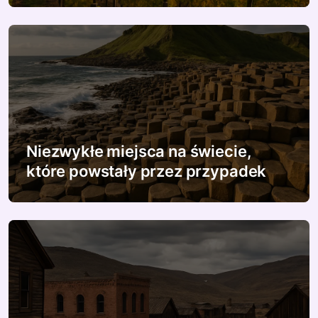
i
s
u
Niezwykłe miejsca na świecie,
które powstały przez przypadek