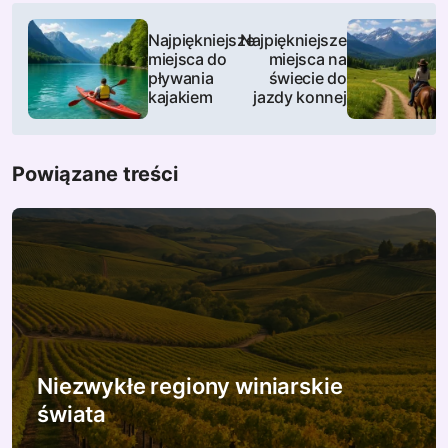
N
Najpiękniejsze
Najpiękniejsze
a
miejsca do
miejsca na
pływania
świecie do
w
kajakiem
jazdy konnej
i
Powiązane treści
g
a
c
j
a
w
Niezwykłe regiony winiarskie
świata
p