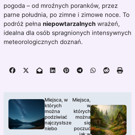
pogoda – od mroźnych poranków, przez
parne południa, po zimne i zimowe noce. To
podróż pełna
niepowtarzalnych
wrażeń,
idealna dla osób spragnionych intensywnych
meteorologicznych doznań.
N
Miejsca, w
Miejsca,
których
w
a
można
których
podziwiać
można
w
najczystsze
się
niebo
poczuć
jak w