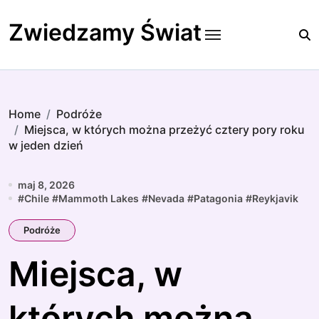
Skip
to
Zwiedzamy Świat
content
Home
Podróże
Miejsca, w których można przeżyć cztery pory roku
w jeden dzień
maj 8, 2026
#
Chile
#
Mammoth Lakes
#
Nevada
#
Patagonia
#
Reykjavik
Podróże
Miejsca, w
których można