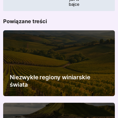
i
bajce
g
a
Powiązane treści
c
j
a
w
p
Niezwykłe regiony winiarskie
świata
i
s
u