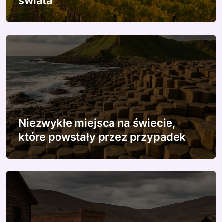
świata
p
i
s
u
Niezwykłe miejsca na świecie,
które powstały przez przypadek