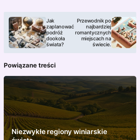
N
Jak
Przewodnik po
zaplanować
najbardziej
a
podróż
romantycznych
dookoła
miejscach na
w
świata?
świecie.
i
Powiązane treści
g
a
c
j
a
w
Niezwykłe regiony winiarskie