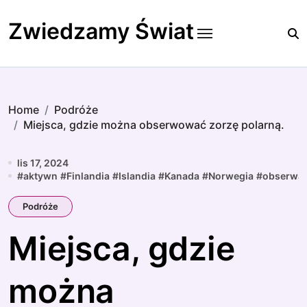
Skip
to
Zwiedzamy Świat
content
Home
Podróże
Miejsca, gdzie można obserwować zorzę polarną.
lis 17, 2024
#
aktywn
#
Finlandia
#
Islandia
#
Kanada
#
Norwegia
#
obserwac
Podróże
Miejsca, gdzie
można