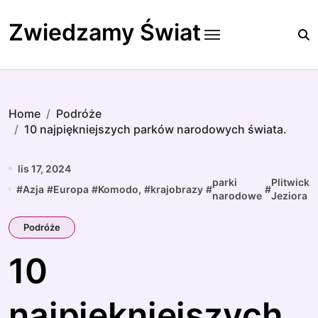
Skip
to
Zwiedzamy Świat
content
Home
Podróże
10 najpiękniejszych parków narodowych świata.
lis 17, 2024
parki
Plitwickie
#
Azja
#
Europa
#
Komodo,
#
krajobrazy
#
#
narodowe
Jeziora
Podróże
10
najpiękniejszych