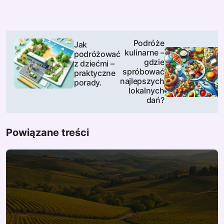
N
Podróże
Jak
kulinarne –
podróżować
a
gdzie
z dziećmi –
spróbować
praktyczne
w
najlepszych
porady.
lokalnych
i
dań?
g
Powiązane treści
a
c
j
a