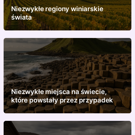
w
Niezwykłe regiony winiarskie
p
świata
i
s
u
Niezwykłe miejsca na świecie,
które powstały przez przypadek