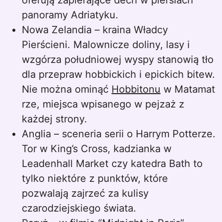
oferują zapierające dech w piersiach
panoramy Adriatyku.
Nowa Zelandia – kraina Władcy
Pierścieni. Malownicze doliny, lasy i
wzgórza południowej wyspy stanowią tło
dla przepraw hobbickich i epickich bitew.
Nie można ominąć
Hobbitonu
w Matamat
rze, miejsca wpisanego w pejzaż z
każdej strony.
Anglia – sceneria serii o Harrym Potterze.
Tor w King’s Cross, kadzianka w
Leadenhall Market czy katedra Bath to
tylko niektóre z punktów, które
pozwalają zajrzeć za kulisy
czarodziejskiego świata.