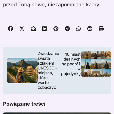
przed Tobą nowe, niezapomniane kadry.
N
Zwiedzanie
10 miast
świata
idealnych
a
szlakiem
na podróż
UNESCO –
w
w
miejsca,
pojedynkę
które
i
warto
zobaczyć
g
a
Powiązane treści