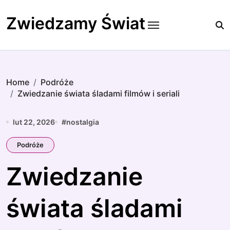
Skip
to
Zwiedzamy Świat
content
Home
Podróże
Zwiedzanie świata śladami filmów i seriali
lut 22, 2026
#
nostalgia
Podróże
Zwiedzanie
świata śladami