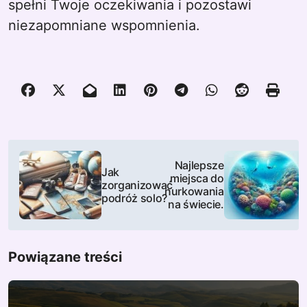
spełni Twoje oczekiwania i pozostawi
niezapomniane wspomnienia.
N
Najlepsze
Jak
a
miejsca do
zorganizować
nurkowania
podróż solo?
w
na świecie.
i
Powiązane treści
g
a