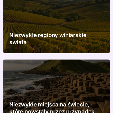
c
j
a
w
Niezwykłe regiony winiarskie
świata
p
i
s
u
Niezwykłe miejsca na świecie,
które powstały przez przypadek