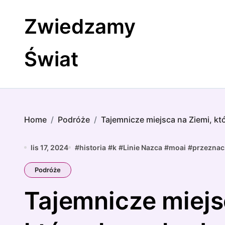
Skip
to
Zwiedzamy
content
Świat
Home
Podróże
Tajemnicze miejsca na Ziemi, kt
lis 17, 2024
#
historia
#
k
#
Linie Nazca
#
moai
#
przeznac
Podróże
Tajemnicze miejs