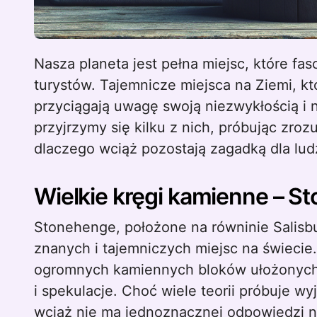
Nasza planeta jest pełna miejsc, które fascynują i intrygują zarówno naukowców, jak i
turystów. Tajemnicze miejsca na Ziemi, k
przyciągają uwagę swoją niezwykłością i 
przyjrzymy się kilku z nich, próbując zroz
dlaczego wciąż pozostają zagadką dla lud
Wielkie kręgi kamienne – S
Stonehenge, położone na równinie Salisbur
znanych i tajemniczych miejsc na świecie.
ogromnych kamiennych bloków ułożonych 
i spekulacje. Choć wiele teorii próbuje w
wciąż nie ma jednoznacznej odpowiedzi na