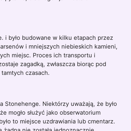
. i było budowane w kilku etapach przez
sarsenów i mniejszych niebieskich kamieni,
ych miejsc. Proces ich transportu i
zostaje zagadką, zwłaszcza biorąc pod
 tamtych czasach.
nia Stonehenge. Niektórzy uważają, że było
ą, że mogło służyć jako obserwatorium
było to miejsce uzdrawiania lub cmentarz.
le żadna nie została jednoznacznie