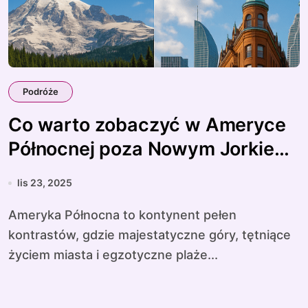
Podróże
Co warto zobaczyć w Ameryce
Północnej poza Nowym Jorkiem
i Los Angeles
lis 23, 2025
Ameryka Północna to kontynent pełen
kontrastów, gdzie majestatyczne góry, tętniące
życiem miasta i egzotyczne plaże...