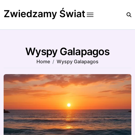
Skip
to
Zwiedzamy Świat
content
Wyspy Galapagos
Home
Wyspy Galapagos