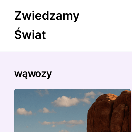
Skip
to
Zwiedzamy
content
Świat
wąwozy