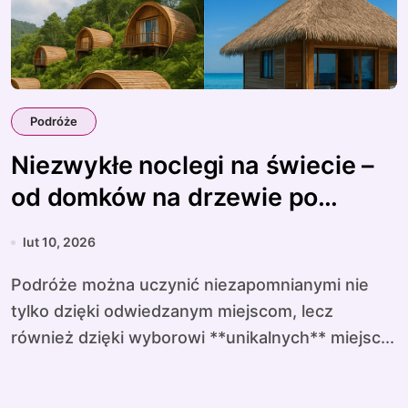
Podróże
Niezwykłe noclegi na świecie –
od domków na drzewie po
podwodne hotele
lut 10, 2026
Podróże można uczynić niezapomnianymi nie
tylko dzięki odwiedzanym miejscom, lecz
również dzięki wyborowi **unikalnych** miejsc...