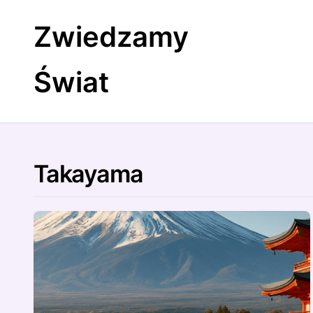
Skip
to
Zwiedzamy
content
Świat
Takayama