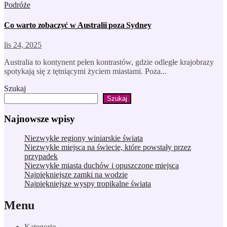
Podróże
Co warto zobaczyć w Australii poza Sydney
lis 24, 2025
Australia to kontynent pełen kontrastów, gdzie odległe krajobrazy
spotykają się z tętniącymi życiem miastami. Poza...
Szukaj
Szukaj
Najnowsze wpisy
Niezwykłe regiony winiarskie świata
Niezwykłe miejsca na świecie, które powstały przez
przypadek
Niezwykłe miasta duchów i opuszczone miejsca
Najpiękniejsze zamki na wodzie
Najpiękniejsze wyspy tropikalne świata
Menu
Kategorie