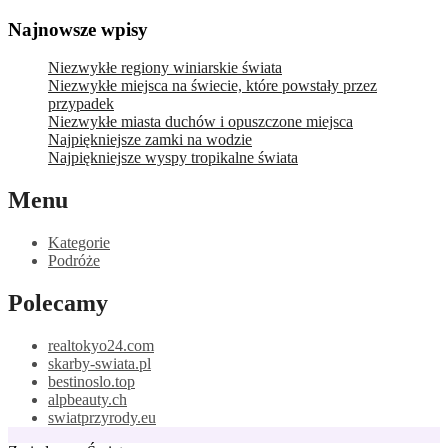
Skip
Najnowsze wpisy
to
content
Niezwykłe regiony winiarskie świata
Niezwykłe miejsca na świecie, które powstały przez
przypadek
Niezwykłe miasta duchów i opuszczone miejsca
Najpiękniejsze zamki na wodzie
Najpiękniejsze wyspy tropikalne świata
Menu
Kategorie
Podróże
Polecamy
realtokyo24.com
skarby-swiata.pl
bestinoslo.top
alpbeauty.ch
swiatprzyrody.eu