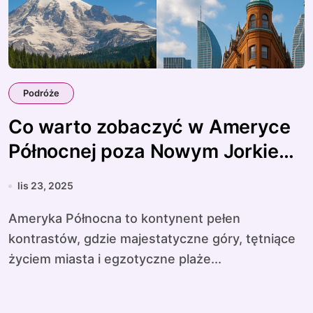
Podróże
Co warto zobaczyć w Ameryce
Północnej poza Nowym Jorkiem
i Los Angeles
lis 23, 2025
Ameryka Północna to kontynent pełen
kontrastów, gdzie majestatyczne góry, tętniące
życiem miasta i egzotyczne plaże...