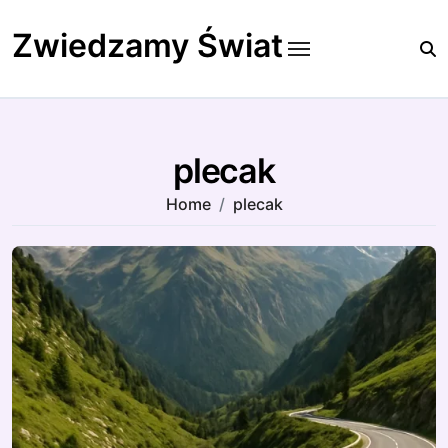
Skip
to
Zwiedzamy Świat
content
plecak
Home
plecak