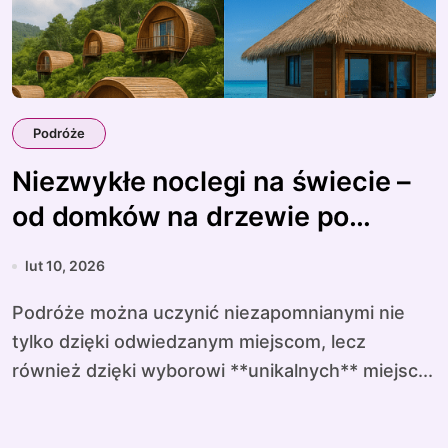
Podróże
Niezwykłe noclegi na świecie –
od domków na drzewie po
podwodne hotele
lut 10, 2026
Podróże można uczynić niezapomnianymi nie
tylko dzięki odwiedzanym miejscom, lecz
również dzięki wyborowi **unikalnych** miejsc...