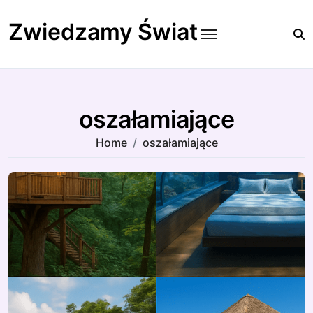
Skip
to
Zwiedzamy Świat
content
oszałamiające
Home
oszałamiające