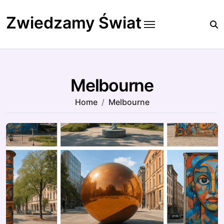
Skip
to
Zwiedzamy Świat
content
Melbourne
Home
Melbourne