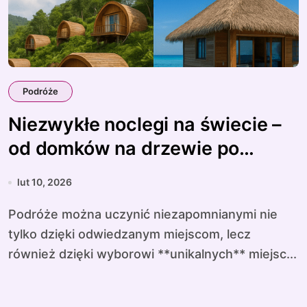
Podróże
Niezwykłe noclegi na świecie –
od domków na drzewie po
podwodne hotele
lut 10, 2026
Podróże można uczynić niezapomnianymi nie
tylko dzięki odwiedzanym miejscom, lecz
również dzięki wyborowi **unikalnych** miejsc...