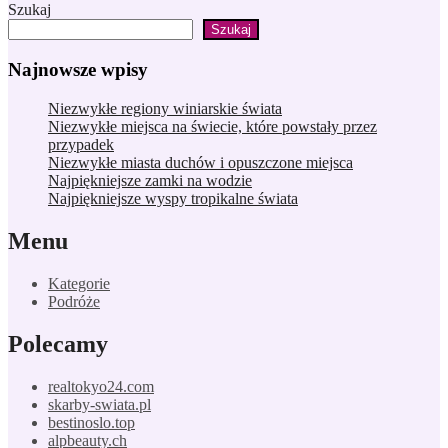
Szukaj
Szukaj
Najnowsze wpisy
Niezwykłe regiony winiarskie świata
Niezwykłe miejsca na świecie, które powstały przez
przypadek
Niezwykłe miasta duchów i opuszczone miejsca
Najpiękniejsze zamki na wodzie
Najpiękniejsze wyspy tropikalne świata
Menu
Kategorie
Podróże
Polecamy
realtokyo24.com
skarby-swiata.pl
bestinoslo.top
alpbeauty.ch