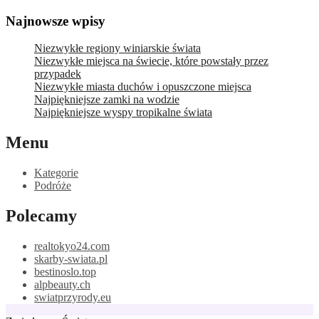
Skip
Najnowsze wpisy
to
content
Niezwykłe regiony winiarskie świata
Niezwykłe miejsca na świecie, które powstały przez
przypadek
Niezwykłe miasta duchów i opuszczone miejsca
Najpiękniejsze zamki na wodzie
Najpiękniejsze wyspy tropikalne świata
Menu
Kategorie
Podróże
Polecamy
realtokyo24.com
skarby-swiata.pl
bestinoslo.top
alpbeauty.ch
swiatprzyrody.eu