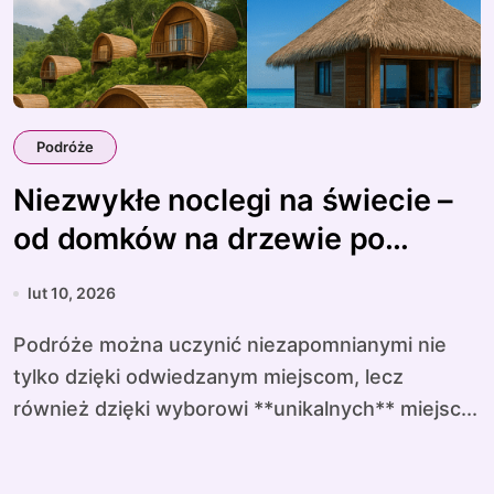
Podróże
Niezwykłe noclegi na świecie –
od domków na drzewie po
podwodne hotele
lut 10, 2026
Podróże można uczynić niezapomnianymi nie
tylko dzięki odwiedzanym miejscom, lecz
również dzięki wyborowi **unikalnych** miejsc...