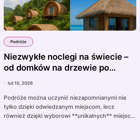
Podróże
Niezwykłe noclegi na świecie –
od domków na drzewie po
podwodne hotele
lut 10, 2026
Podróże można uczynić niezapomnianymi nie
tylko dzięki odwiedzanym miejscom, lecz
również dzięki wyborowi **unikalnych** miejsc...