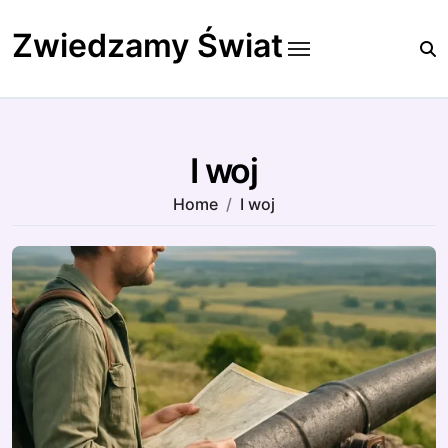
Skip
to
Zwiedzamy Świat
content
I woj
Home
I woj