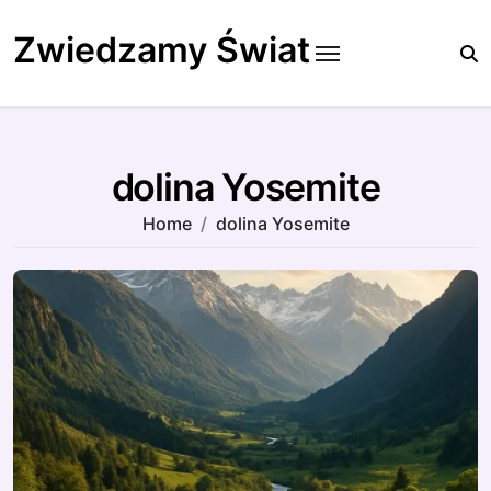
Skip
to
Zwiedzamy Świat
content
dolina Yosemite
Home
dolina Yosemite