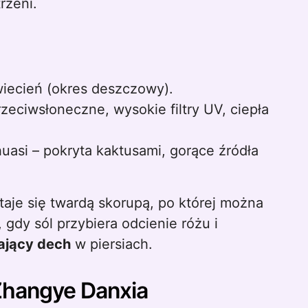
rzeni.
kwiecień (okres deszczowy).
eciwsłoneczne, wysokie filtry UV, ciepła
uasi – pokryta kaktusami, gorące źródła
aje się twardą skorupą, po której można
dy sól przybiera odcienie różu i
ający dech
w piersiach.
Zhangye Danxia