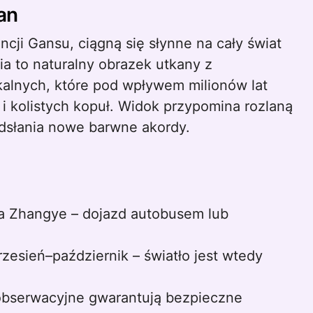
ian
ji Gansu, ciągną się słynne na cały świat
 to naturalny obrazek utkany z
kalnych, które pod wpływem milionów lat
ów i kolistych kopuł. Widok przypomina rozlaną
odsłania nowe barwne akordy.
ta Zhangye – dojazd autobusem lub
zesień–październik – światło jest wtedy
obserwacyjne gwarantują bezpieczne