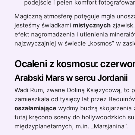
podejście i pełen komfort fotografowan
Magiczną atmosferę potęguje mgła unoszą
jesteśmy świadkami
mistycznych
zjawisk.
efekt nagromadzenia i utlenienia minerałó
najzwyczajniej w świecie „kosmos” w zasi
Ocaleni z kosmosu: czerwo
Arabski Mars w sercu Jordanii
Wadi Rum, zwane Doliną Księżycową, to pu
zamieszkała od tysięcy lat przez Beduinó
oszałamiające
wydmy budzą skojarzenia z
tutaj kręcono sceny do hollywoodzkich su
międzyplanetarnych, m.in. „Marsjanina”.