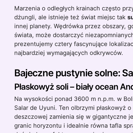
Marzenia o odległych krainach często przywołują obrazy rajskich plaż czy gęstych
dżungli, ale istnieje też świat miejsc tak
s
innej planety. Wędrówka przez obszary, gdz
świata, może dostarczyć niezapomnianyc
prezentujemy cztery fascynujące lokaliza
najbardziej wymagających odkrywców.
Bajeczne pustynie solne: Sa
Płaskowyż soli – biały ocean A
Na wysokości ponad 3600 m n.p.m. w Boli
Salar de Uyuni. Ten olbrzymi płaskowyż o
deszczowej zamienia się w gigantyczne je
granic horyzontu i idealnie równa tafla sp