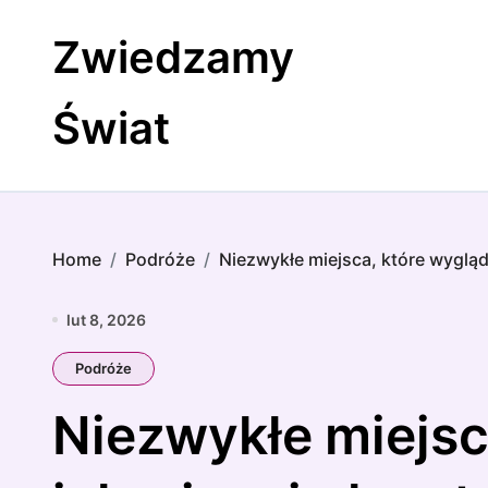
Skip
to
Zwiedzamy
content
Świat
Home
Podróże
Niezwykłe miejsca, które wygląda
lut 8, 2026
Podróże
Niezwykłe miejsc