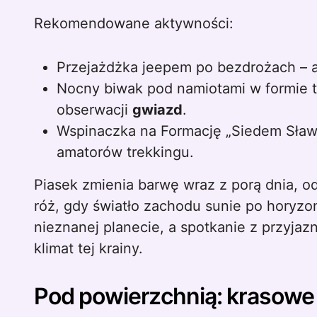
Rekomendowane aktywności:
Przejażdżka jeepem po bezdrożach – a
Nocny biwak pod namiotami w formie t
obserwacji
gwiazd
.
Wspinaczka na Formację „Siedem Sław”
amatorów trekkingu.
Piasek zmienia barwę wraz z porą dnia, od
róż, gdy światło zachodu sunie po horyzo
nieznanej planecie, a spotkanie z przyja
klimat tej krainy.
Pod powierzchnią: krasowe ja