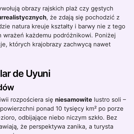
urrealistycznych
, że zdają się pochodzić z
ie natura kreuje kształty i barwy nie z tego
h wrażeń każdemu podróżnikowi. Poniżej
cje, których krajobrazy zachwycą nawet
lar de Uyuni
ndów
wii rozpościera się
niesamowite
lustro soli –
 powierzchni ponad 10 tysięcy km² po porze
zioro, odbijające niebo niczym szkło. Bez
rawiają, że perspektywa zanika, a turysta