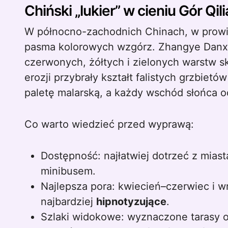
Chiński „lukier” w cieniu Gór Qil
W północno-zachodnich Chinach, w prowinc
pasma kolorowych wzgórz. Zhangye Danxia
czerwonych, żółtych i zielonych warstw s
erozji przybrały kształt falistych grzbiet
paletę malarską, a każdy wschód słońca 
Co warto wiedzieć przed wyprawą:
Dostępność: najłatwiej dotrzeć z mias
minibusem.
Najlepsza pora: kwiecień–czerwiec i wr
najbardziej
hipnotyzujące
.
Szlaki widokowe: wyznaczone tarasy 