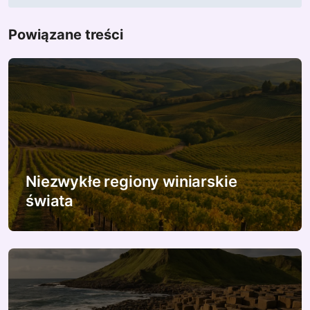
i
g
Powiązane treści
a
c
j
a
w
Niezwykłe regiony winiarskie
p
świata
i
s
u