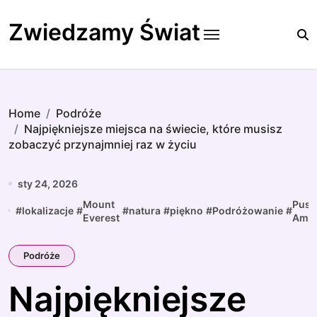
Skip
to
Zwiedzamy Świat
content
Home
Podróże
Najpiękniejsze miejsca na świecie, które musisz
zobaczyć przynajmniej raz w życiu
sty 24, 2026
Mount
Pusz
#
lokalizacje
#
#
natura
#
piękno
#
Podróżowanie
#
Everest
Ama
Podróże
Najpiękniejsze