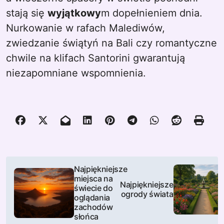
stają się
wyjątkowy
m dopełnieniem dnia.
Nurkowanie w rafach Malediwów,
zwiedzanie świątyń na Bali czy romantyczne
chwile na klifach Santorini gwarantują
niezapomniane wspomnienia.
N
Najpiękniejsze
miejsca na
a
Najpiękniejsze
świecie do
ogrody świata
oglądania
w
zachodów
słońca