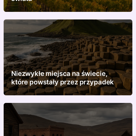
p
i
s
u
Niezwykłe miejsca na świecie,
które powstały przez przypadek