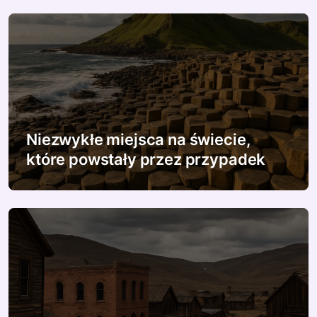
i
s
u
Niezwykłe miejsca na świecie,
które powstały przez przypadek