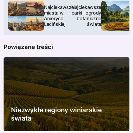
N
Najciekawsze
Najciekawsze
a
miasta w
parki i ogrody
Ameryce
botaniczne
w
Łacińskiej
świata
i
Powiązane treści
g
a
c
j
a
w
Niezwykłe regiony winiarskie
świata
p