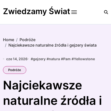
Skip
to
Zwiedzamy Świat
content
Home
Podróże
Najciekawsze naturalne źródła i gejzery świata
cze 14, 2026
#
gejzery
#
natura
#
Pam
#
Yellowstone
Podróże
Najciekawsze
naturalne źródła i