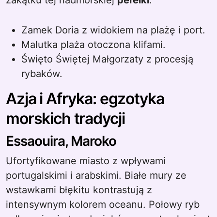
zakątku tej nadmorskiej
perełki
.
Zamek Doria z widokiem na plażę i port.
Malutka plaża otoczona klifami.
Święto Świętej Małgorzaty z procesją
rybaków.
Azja i Afryka: egzotyka
morskich tradycji
Essaouira, Maroko
Ufortyfikowane miasto z wpływami
portugalskimi i arabskimi. Białe mury ze
wstawkami błękitu kontrastują z
intensywnym kolorem oceanu. Połowy ryb