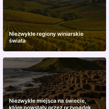
c
j
a
w
Niezwykłe regiony winiarskie
p
świata
i
s
u
Niezwykłe miejsca na świecie,
które powstały przez przypadek