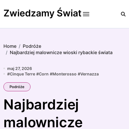
Skip
to
Zwiedzamy Świat
content
Home
Podróże
Najbardziej malownicze wioski rybackie świata
maj 27, 2026
#
Cinque Terre
#
Corn
#
Monterosso
#
Vernazza
Podróże
Najbardziej
malownicze