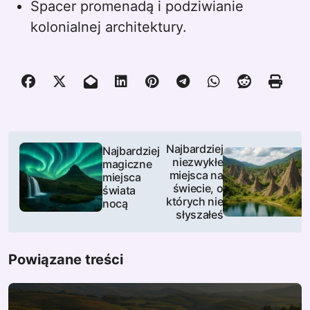
Spacer promenadą i podziwianie
kolonialnej architektury.
N
Najbardziej
Najbardziej
niezwykłe
magiczne
a
miejsca na
miejsca
świecie, o
świata
w
których nie
nocą
słyszałeś
i
g
Powiązane treści
a