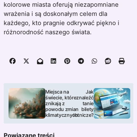
kolorowe miasta oferują niezapomniane
wrażenia i są doskonałym celem dla
każdego, kto pragnie odkrywać piękno i
różnorodność naszego świata.
N
Miejsca na
Jak
świecie, które
znaleźć
a
znikają z
tanie
powodu zmian
bilety
w
klimatycznych.
lotnicze?
i
Powiązane treści