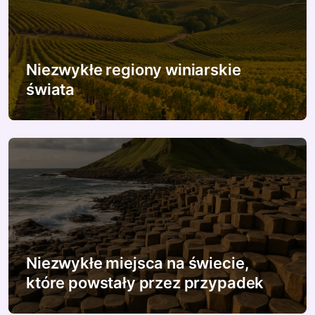
a
w
p
Niezwykłe regiony winiarskie
świata
i
s
u
Niezwykłe miejsca na świecie,
które powstały przez przypadek