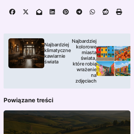
N
Najbardziej
Najbardziej
kolorowe
a
klimatyczne
miasta
kawiarnie
świata,
w
świata
które robią
wrażenie
i
na
zdjęciach
g
a
Powiązane treści
c
j