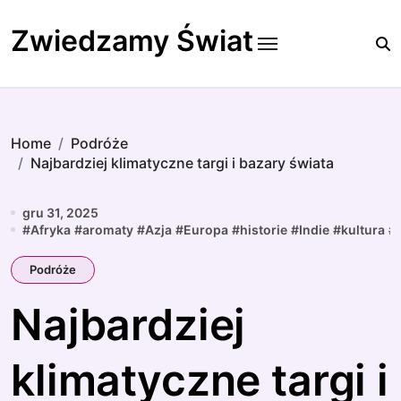
Skip
to
Zwiedzamy Świat
content
Home
Podróże
Najbardziej klimatyczne targi i bazary świata
gru 31, 2025
#
Afryka
#
aromaty
#
Azja
#
Europa
#
historie
#
Indie
#
kultura
#
Podróże
Najbardziej
klimatyczne targi i