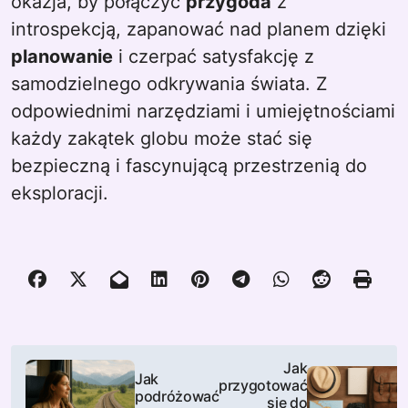
okazja, by połączyć
przygoda
z
introspekcją, zapanować nad planem dzięki
planowanie
i czerpać satysfakcję z
samodzielnego odkrywania świata. Z
odpowiednimi narzędziami i umiejętnościami
każdy zakątek globu może stać się
bezpieczną i fascynującą przestrzenią do
eksploracji.
N
Jak
Jak
przygotować
a
podróżować
się do