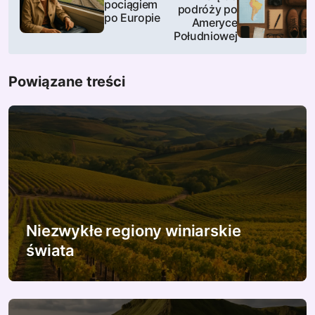
pociągiem
podróży po
w
po Europie
Ameryce
Południowej
i
g
Powiązane treści
a
c
j
a
w
Niezwykłe regiony winiarskie
p
świata
i
s