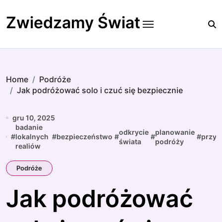
Skip
to
Zwiedzamy Świat
content
Home
Podróże
Jak podróżować solo i czuć się bezpiecznie
gru 10, 2025
badanie
odkrycie
planowanie
#
lokalnych
#
bezpieczeństwo
#
#
#
przyg
świata
podróży
realiów
Podróże
Jak podróżować