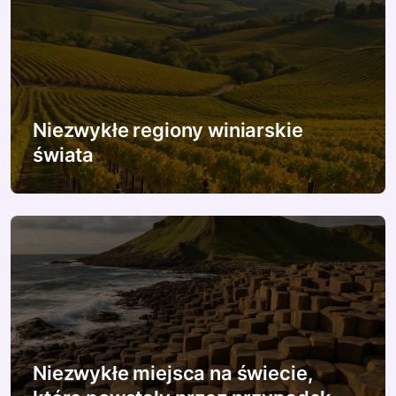
c
j
a
w
Niezwykłe regiony winiarskie
świata
p
i
s
u
Niezwykłe miejsca na świecie,