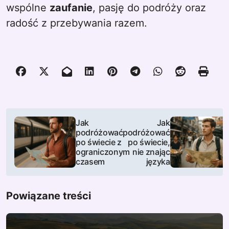
wspólne
zaufanie
, pasję do podróży oraz
radość z przebywania razem.
N
Jak
Jak
podróżować
podróżować
a
po świecie z
po świecie,
ograniczonym
nie znając
w
czasem
języka
i
Powiązane treści
g
a