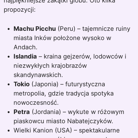
najpiękniejsze zakątki globu. Oto kilka
propozycji:
Machu Picchu
(Peru) – tajemnicze ruiny
miasta Inków położone wysoko w
Andach.
Islandia
– kraina gejzerów, lodowców i
niezwykłych krajobrazów
skandynawskich.
Tokio
(Japonia) – futurystyczna
metropolia, gdzie tradycja spotyka
nowoczesność.
Petra
(Jordania) – wykute w różowym
piaskowcu miasto Nabatejczyków.
Wielki Kanion (USA) – spektakularne