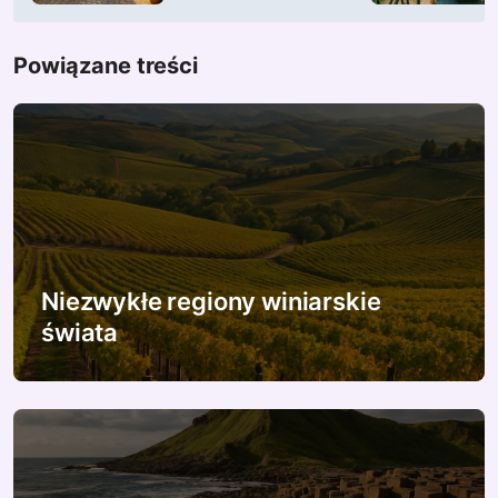
i
Powiązane treści
g
a
c
j
a
w
Niezwykłe regiony winiarskie
świata
p
i
s
u