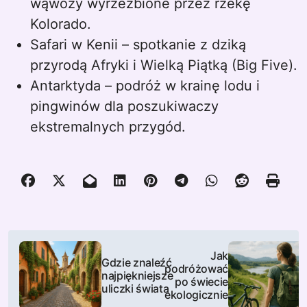
wąwozy wyrzeźbione przez rzekę
Kolorado.
Safari w Kenii – spotkanie z dziką
przyrodą Afryki i Wielką Piątką (Big Five).
Antarktyda – podróż w krainę lodu i
pingwinów dla poszukiwaczy
ekstremalnych przygód.
N
Jak
Gdzie znaleźć
a
podróżować
najpiękniejsze
po świecie
uliczki świata
w
ekologicznie